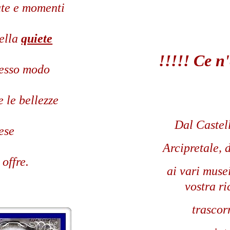
nate e momenti
della
quiete
!!!!! Ce n'
tesso modo
 le bellezze
Dal Castel
ese
Arcipretale, 
 offre.
ai vari musei
vostra ri
trascor