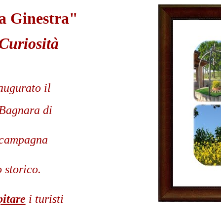
a Ginestra"
 Curiosità
augurato il
 Bagnara di
 campagna
 storico.
pitare
i turisti